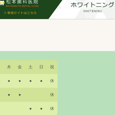
水
木
金
土
日
祝
休
●
●
●
●
休
休
●
●
休
休
●
●
休